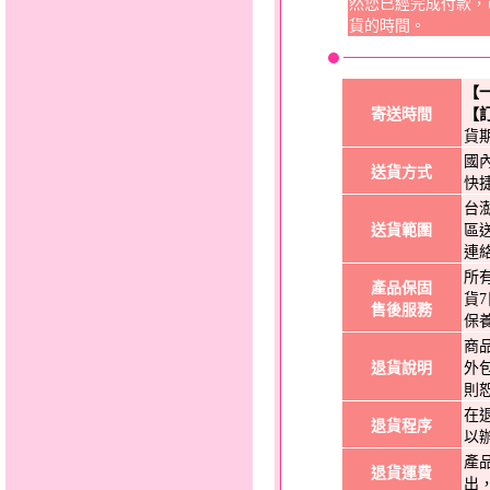
然您已經完成付款，
貨的時間。
【
寄送時間
【
貨
國
送貨方式
快
台
送貨範圍
區
連
所
產品保固
貨
售後服務
保
商
退貨說明
外
則
在
退貨程序
以
產
退貨運費
出