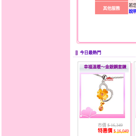
若
其他服務
說
今日最熱門
幸福溫暖～金銀鋼套鍊
市價
$ 16,349
特惠價
$ 16,049