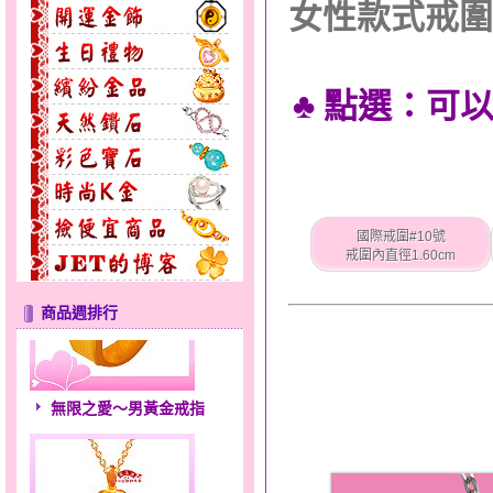
女性款式戒圍
♣ 點選：可
國際戒圍#10號
戒圍內直徑1.60cm
商品週排行
無限之愛～男黃金戒指