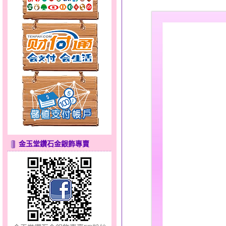
貓頭鷹～黃金耳環
金玉堂鑽石金銀飾專賣
甜心女孩～金銀鋼女套鍊