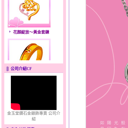
花顏綻放～黃金套鍊
公司介紹CF
只愛你～男黃金戒指
金玉堂鑽石金銀飾專賣 公司介
紹