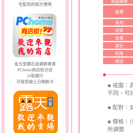
商品編號
宅配到府超方便唷
推薦
系列
材質
金重
寶石
附贈
贈送
金玉堂鑽石金銀飾專賣
PChome商店街分店
24家銀行
可接受線上分期刷卡
♣ 戒圍
不同，可訂
♣ 配對
♣ 價格：
所調整