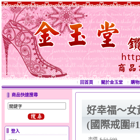
回首頁
關於金玉堂
購物
商品快速搜尋
好幸福～女
(國際戒圍#1
登入
市價
$ 51,599