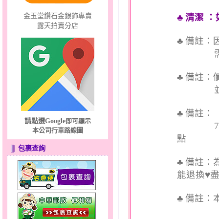
金玉堂鑽石金銀飾專賣
♣ 清潔
：
露天拍賣分店
♣ 備註
需依實
♣ 備註
並交付
♣ 備註
請點選Google
即可顯示
7個工
本公司行車路線圖
點
包裹查詢
♣ 備註
能退換♥
♣
備註：