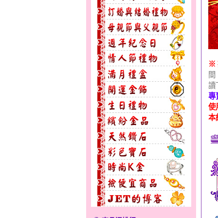
※
間
讀
專
使
無限之愛～男黃金戒指
本
花顏綻放～黃金套鍊