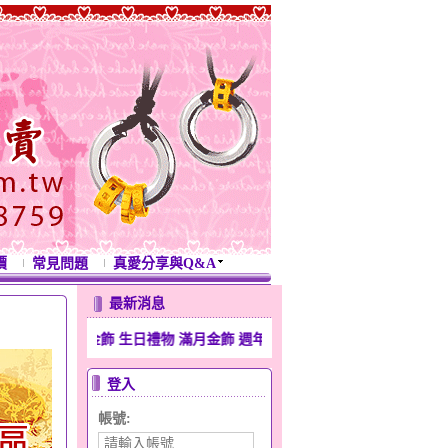
價
常見問題
真愛分享與Q&A
最新消息
彌月金飾 生日禮物 滿月金飾 週年紀念禮物 開運金飾 新年禮物
登入
帳號: