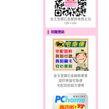
貓頭鷹～黃金耳環
金玉堂鑽石金銀飾專賣主站
QR-code
相關連結
幸福祈願～金銀鋼套鍊
金玉堂鑽石金銀飾專賣
提供黑貓宅急便
宅配到府超方便唷
夢想幸福～男黃金戒指