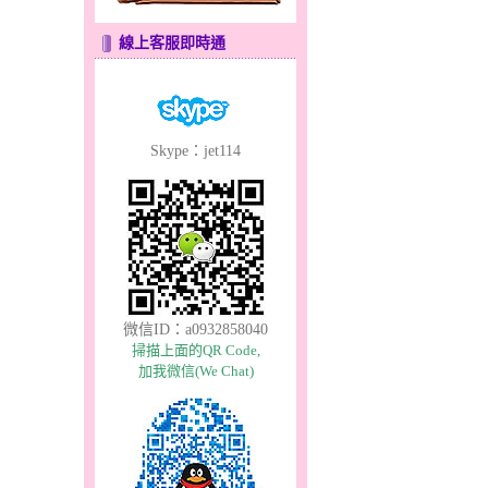
線上客服即時通
Skype：jet114
微信ID：a0932858040
掃描上面的QR Code,
加我微信(We Chat)