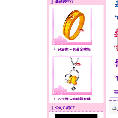
商品週排行
只愛你～男黃金戒指
心之舞～金銀鋼套鍊
公司介紹CF