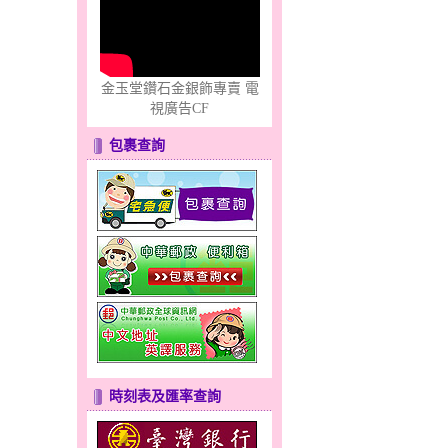
金玉堂鑽石金銀飾專賣 電
視廣告CF
包裹查詢
時刻表及匯率查詢