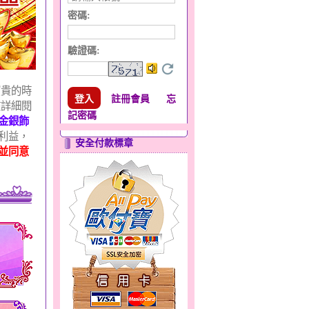
密碼:
驗證碼
:
寶貴的時
註冊會員
忘
該詳細閱
記密碼
金銀飾
利益，
安全付款標章
並同意