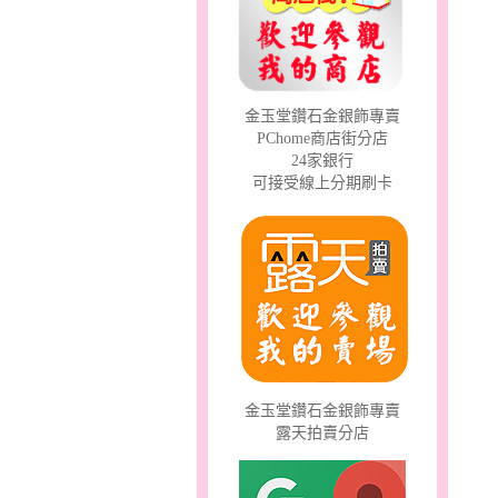
金玉堂鑽石金銀飾專賣
PChome商店街分店
24家銀行
愛情邱比特～金銀鋼套鍊
可接受線上分期刷卡
金玉堂鑽石金銀飾專賣
露天拍賣分店