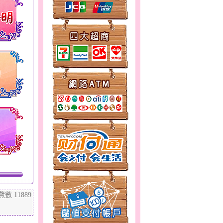
覽數
11889