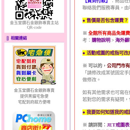
【貨到付款】
：商品在
聯絡我們服務專員，由
● 售價是否包含運費？
金玉堂鑽石金銀飾專賣主站
QR-code
※
全館所有商品免運費
分享愛～金銀鋼套鍊
相關連結
考：
購物說明
>
海外顧
● 活動戒圍的戒指可
※
可以的，
公司門市有
「請修改成某號固定手
做修改。
金玉堂鑽石金銀飾專賣
貓頭鷹～黃金耳環
如有其他需求也可寫在
提供黑貓宅急便
若對您的需求有疑問，
宅配到府超方便唷
● 我要如何知道我的
※
請詳閱：
JET戒圍表