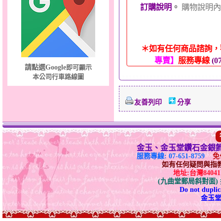
訂購說明
。
購物說明內
＊如有任何商品諮詢，
專賣】
服務專線
(07
請點選Google
即可顯示
本公司行車路線圖
友善列印
分享
金玉、金玉堂鑽石金銀
服務專線: 07-651-8759
免付
如有任何疑問與指教請E-
地址:台灣840
(九曲堂郵局斜對面
Do not duplica
金玉堂