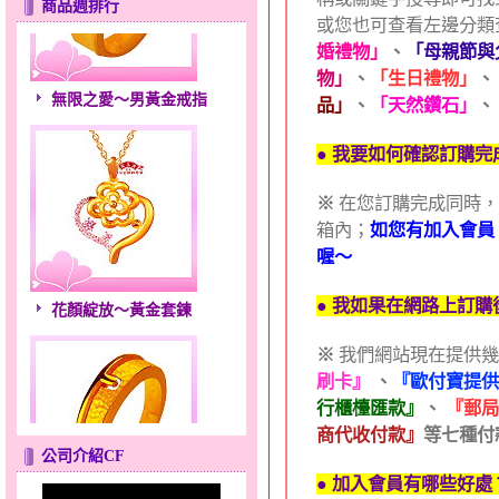
商品週排行
或您也可查看左邊分類
婚禮物」
、
「母親節與
物」
、
「生日禮物」
、
無限之愛～男黃金戒指
品」
、
「天然鑽石」
、
● 我要如何確認訂購完
※
在您訂購完成同時，系
箱內；
如您有加入會員
喔～
花顏綻放～黃金套鍊
● 我如果在網路上訂
※
我們網站現在提供幾
刷卡』
、
『歐付寶提供
行櫃檯匯款』
、
『郵局
商代收付款』
等七種付
公司介紹CF
● 加入會員有哪些好處