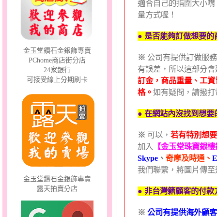
適合自己的指圍大小唷
量方式喔！
甜心女孩～金銀鋼女套鍊
● 是否能夠訂做想要
金玉堂鑽石金銀飾專賣
※
公司有提供訂做服務
PChome商店街分店
有誤差，所以這部分會
24家銀行
可接受線上分期刷卡
訂金
，商品重量、工資
格。
如有疑問，請撥打
● 在網站內沒找到想
幸福祈願～金銀鋼套鍊
※
可以，
若有特別想要
加入
【金玉堂珠寶銀樓
Skype
、
奇摩及時通、
E
我們聯繫，將圖片傳至
金玉堂鑽石金銀飾專賣
露天拍賣分店
● 非台灣籍顧客的付款
※
公司有提供海外顧客
天真Rody～金銀鋼套鍊