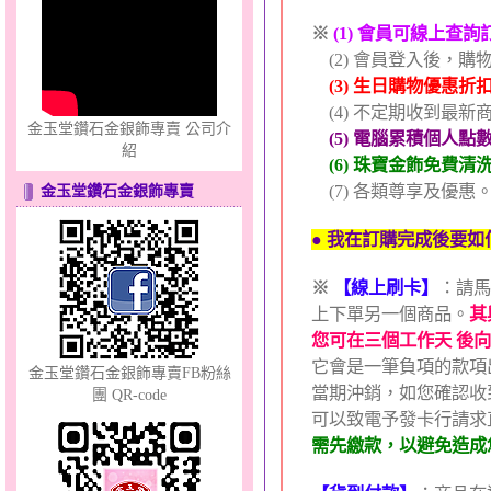
只愛你～男黃金戒指
※
(1) 會員可線上查
(2) 會員登入後，購
(3) 生日購物優惠折
(4) 不定期收到最新
金玉堂鑽石金銀飾專賣 公司介
(5) 電腦累積個人點
紹
(6) 珠寶金飾免費清
(7) 各類尊享及優惠
金玉堂鑽石金銀飾專賣
心之舞～金銀鋼套鍊
● 我在訂購完成後要
※
【線上刷卡】
：請馬
上下單另一個商品。
其
您可在三個工作天 後
它會是一筆負項的款項
金玉堂鑽石金銀飾專賣FB粉絲
當期沖銷，如您確認收
團 QR-code
可以致電予發卡行請求
幸福洋溢～金銀鋼套鍊
需先繳款，以避免造成