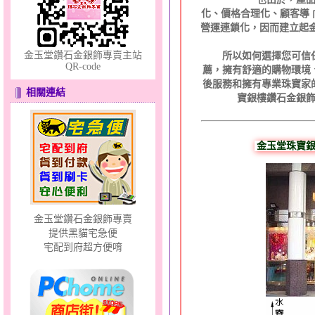
化、價格合理化、顧客導
營運連鎖化，因而建立起金
金玉堂鑽石金銀飾專賣主站
所以如何選擇您可信任
QR-code
薦，擁有舒適的購物環境
後服務和擁有專業珠寶家
相關連結
寶銀樓鑽石金銀
微光～黃金耳環
金玉堂珠寶銀
金玉堂鑽石金銀飾專賣
提供黑貓宅急便
蕙質蘭心～大中國繩黃金
宅配到府超方便唷
墜