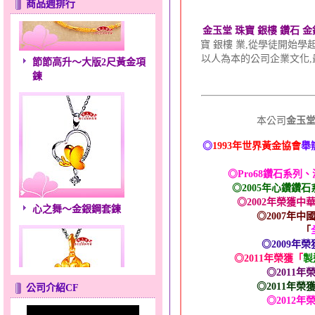
商品週排行
金玉堂 珠寶 銀樓 鑽石 
寶 銀樓 業,從學徒開始學
節節高升～大版2尺黃金項
以人為本的公司企業文化
鍊
本公司
金玉
◎
1993年世界黃金協會
舉
◎Pro68鑽石系列
◎2005年心鑽鑽
心之舞～金銀鋼套鍊
◎2002年榮獲
◎2007年
「
◎2009年榮
◎2011年榮獲「
製
◎2011年
◎2011年榮
公司介紹CF
◎2012年