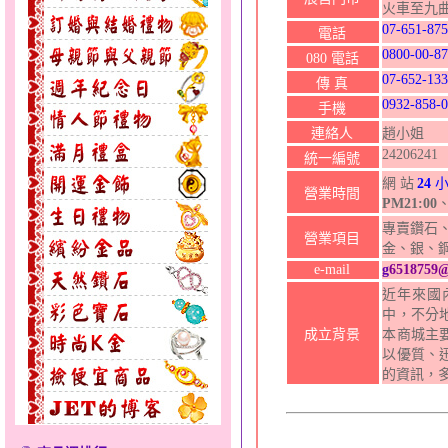
火車至九
07-651-87
電話
0800-00-8
080 電話
07-652-13
傳 真
0932-858-
手機
連絡人
趙小姐
24206241
統一編號
網站
24
小
營業時間
PM21:00
專賣鑽石、
營業項目
金、銀、
e-mail
g
6518759
近年來國
中，不分
成立背景
本商城主
以優質、
的資訊，