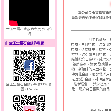
親情流露～金銀鋼套鍊
本公司金玉堂珠寶銀樓
員都是通過中華民國金銀
金玉堂鑽石金銀飾專賣 公司介
紹
咱們的商品，是包羅
金玉堂鑽石金銀飾專賣
禮物、生日禮物、送女朋
禮物、送媽媽生日禮物、
花顏綻放～黃金套鍊
禮物、送姐姐生日禮物、
結婚紀念日禮物、感恩父
親節禮物、嫁女 娶媳婦
物、新媳婦的見面
禮物、
帶路雞金
飾、嬰兒做滿月
起居(雞)金飾、神明金
迎新送舊 、 獎牌禮品
金玉堂鑽石金銀飾專賣FB粉絲
造、屬於自己喜歡的飾品
團 QR-code
無限之愛～男黃金戒指
也由於，產品多元化