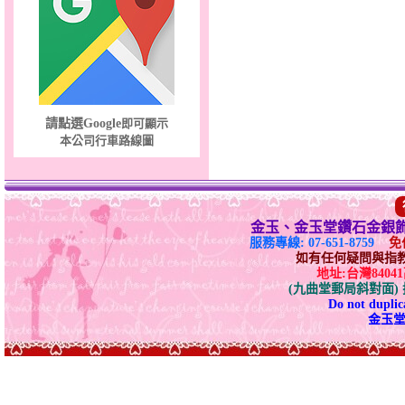
愛滿了～金鋼女手鍊
請點選Google
即可顯示
本公司行車路線圖
金玉、金玉堂鑽石金銀
服務專線: 07-651-8759
免付
如有任何疑問與指教請E-
地址:台灣840
(九曲堂郵局斜對面
Do not duplica
金玉堂