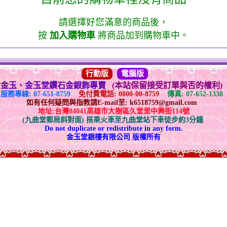
請選擇好您滿意的商品後，
按
加入購物車
將商品加到購物車中。
行動版
電腦版
金玉、金玉堂鑽石金銀飾專賣
(本站保留接受訂單與否的權利)
服務專線: 07-651-8759
免付費電話: 0800-00-8759
傳真: 07-652-1338
如有任何疑問與指教請E-mail至: k6518759@gmail.com
地址:台灣84041高雄市大樹區久堂里中興街114號
(九曲堂郵局斜對面) 搭乘火車至九曲堂站下車徒步約3分鐘
Do not duplicate or redistribute in any form.
金玉堂銀樓有限公司 版權所有