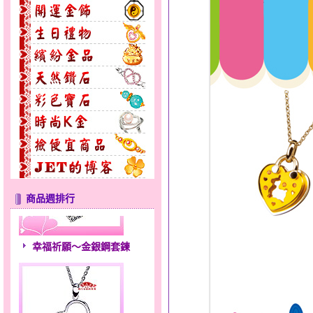
無限之愛～男黃金戒指
商品週排行
幸福祈願～金銀鋼套鍊