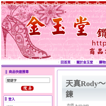
回首頁
關於金玉堂
購物
商品快速搜尋
天真Rody
鍊
登入
市價
$ 15,349