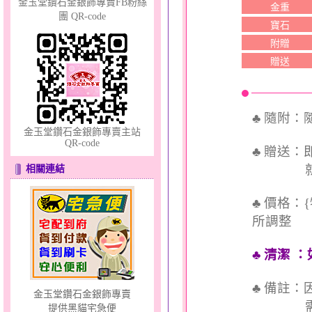
金玉堂鑽石金銀飾專賣FB粉絲
金重
團 QR-code
寶石
附贈
贈送
♣ 隨附
金玉堂鑽石金銀飾專賣主站
QR-code
♣ 贈送
就送QQ
相關連結
♣ 價格：
所調整
♣ 清潔
：
♣ 備註
金玉堂鑽石金銀飾專賣
需依實
提供黑貓宅急便