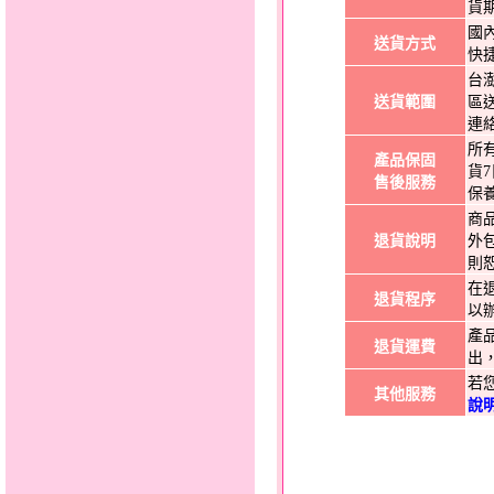
貨
國
送貨方式
快
台
送貨範圍
區
連
所
產品保固
貨
售後服務
保
商
退貨說明
外
則
在
退貨程序
以
產
退貨運費
出
若
其他服務
說