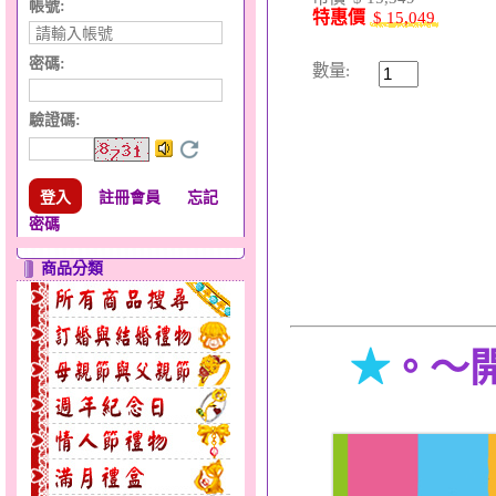
帳號:
特惠價
$ 15,049
密碼:
數量:
驗證碼
:
註冊會員
忘記
密碼
商品分類
★
。～
花顏綻放～黃金套鍊