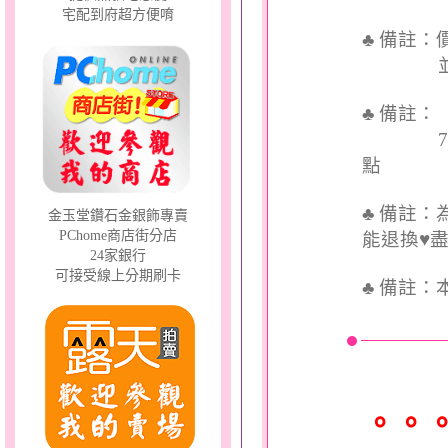
宅配到府超方便唷
♣ 備註
並交付
♣ 備註
7個工
點
♣ 備註
金玉堂鑽石金銀飾專賣
PChome商店街分店
能退換♥
24家銀行
可接受線上分期刷卡
♣
備註：
。。