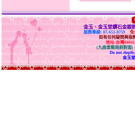
金玉、金玉堂鑽石金銀
服務專線: 07-651-8759
免付
如有任何疑問與指教請E-
地址:台灣840
(九曲堂郵局斜對面
Do not duplica
金玉堂