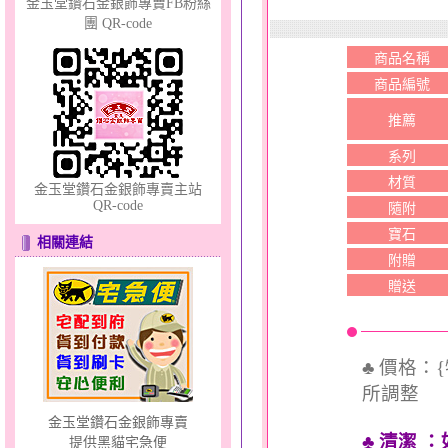
金玉堂鑽石金銀飾專賣FB粉絲
團 QR-code
聽見愛～男金鋼手鍊
商品名稱
商品編號
推薦
系列
材質
金玉堂鑽石金銀飾專賣主站
QR-code
隨附
十字架～銀鋼套鍊
寶石
相關連結
附贈
贈送
♣ 價格：
所調整
金玉堂鑽石金銀飾專賣
♣ 清潔
：
提供黑貓宅急便