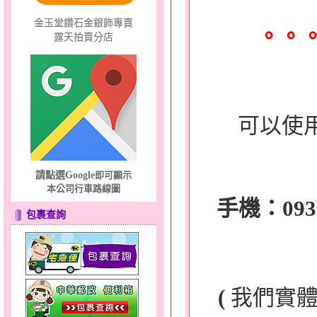
金玉堂鑽石金銀飾專賣
。。
露天拍賣分店
可以使
請點選Google
即可顯示
本公司行車路線圖
手機：0932-
包裹查詢
(
我們實