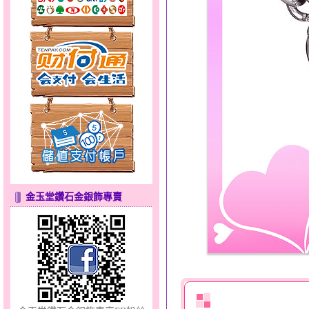
許願星光～黃金墜
金玉堂鑽石金銀飾專賣
幸福溫暖～金銀鋼套鍊