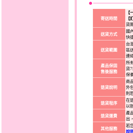
【
寄送時間
【
貨
國
送貨方式
快
台
送貨範圍
區
連
所
產品保固
貨
售後服務
保
商
退貨說明
外
則
在
退貨程序
以
產
退貨運費
出
若
其他服務
說