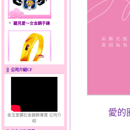
聽見愛～女金鋼手鍊
公司介紹CF
夢想幸福～男黃金戒指
愛的
金玉堂鑽石金銀飾專賣 公司介
紹
錦繡龍鳳～黃金耳環