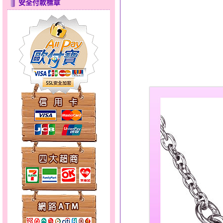
安全付款標章
點亮愛情～黃金套鍊
愛在心坎～金銀鋼套鍊