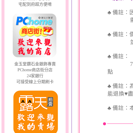
宅配到府超方便唷
♣ 備註
需依實
♣ 備註
並交付
♣ 備註
7個工
金玉堂鑽石金銀飾專賣
PChome商店街分店
點
24家銀行
可接受線上分期刷卡
♣ 備註
能退換♥
♣
備註：