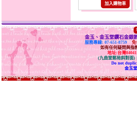
加入購物車
金玉、金玉堂鑽石金銀
服務專線: 07-651-8759
免付
如有任何疑問與指教請E-
地址:台灣840
(九曲堂郵局斜對面
Do not duplica
金玉堂