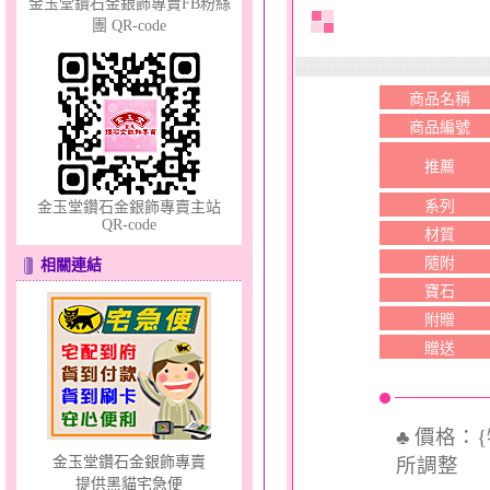
金玉堂鑽石金銀飾專賣FB粉絲
團 QR-code
幸福洋溢～金銀鋼套鍊
商品名稱
商品編號
推薦
系列
金玉堂鑽石金銀飾專賣主站
QR-code
材質
隨附
相關連結
夢想幸福～男黃金戒指
寶石
附贈
贈送
♣ 價格：
所調整
金玉堂鑽石金銀飾專賣
提供黑貓宅急便