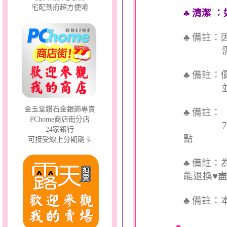
宅配到府超方便唷
♣ 清潔
：
♣ 備註
需依實
♣ 備註
並交付
金玉堂鑽石金銀飾專賣
♣ 備註
PChome商店街分店
7個工
24家銀行
點
可接受線上分期刷卡
♣ 備註
能退換♥
♣
備註：