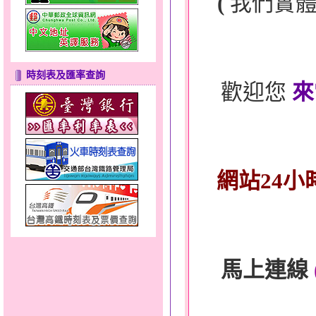
(
我們實
時刻表及匯率查詢
歡迎您
來
網站24小
馬上連線