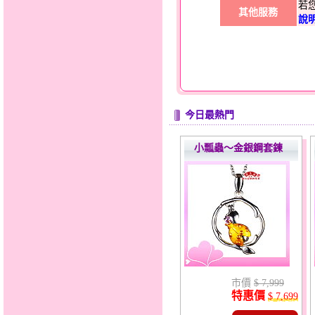
若
其他服務
說
今日最熱門
小瓢蟲～金銀鋼套鍊
市價
$ 7,999
特惠價
$ 7,699