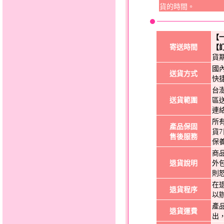
貨的時間。
【
寄送時間
【
貨
國
送貨方式
快
台
送貨範圍
區
連
所
產品保固
貨
售後服務
保
商
退貨說明
外
則
在
退貨程序
以
產
退貨運費
出