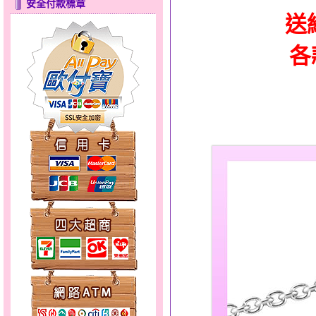
安全付款標章
送
各
彩蝶倩影～金銀鋼套鍊
天使約定～金銀鋼套鍊