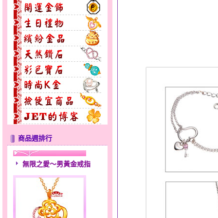
商品週排行
無限之愛～男黃金戒指