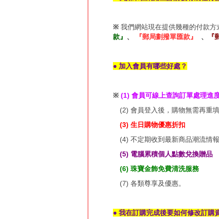
※
我們網站現在提供幾種的付款方
款』
、
『郵局劃撥單匯款』
、
『
● 加入會員有哪些好處？
※
(1) 會員可線上查詢訂單處理進
(2) 會員登入後，購物無需再重
(3) 生日購物優惠折扣
(4) 不定期收到最新商品潮流情
(5) 電腦累積個人點數兌換贈品
(6) 珠寶金飾免費清洗服務
(7) 各類尊享及優惠。
● 我在訂購完成後要如何修改訂購