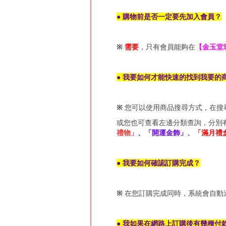
● 購物前是否一定要先加入會員？
※
需要
，只有會員能夠在
【金玉堂
● 我要如何才能快速的找到我要的
※
您可以使用商品搜尋方式，在搜
或您也可查看左邊分類查詢，分別
禮物」
、
「開運金飾」
、
「滿月禮
● 我要如何確認訂購完成？
※
在您訂購完成同時，系統會自動送
● 我如果在網路上訂購後有幾種付