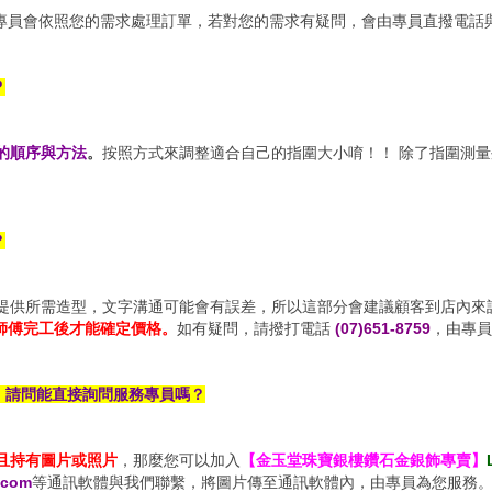
專員會依照您的需求處理訂單，若對您的需求有疑問，會由專員直撥電話
？
的順序與方法
。
按照方式來調整適合自己的指圍大小唷！！ 除了指圍測
？
提供所需造型，文字溝通可能會有誤差，所以這部分會建議顧客到店內來
師傅完工後才能確定價格。
如有疑問，請撥打電話
(07)651-8759
，由專員
，請問能直接詢問服務專員嗎？
且持有圖片或照片
，那麼您可以加入
【金玉堂珠寶銀樓鑽石金銀飾專賣】
.com
等通訊軟體與我們聯繫，將圖片傳至通訊軟體內，由專員為您服務