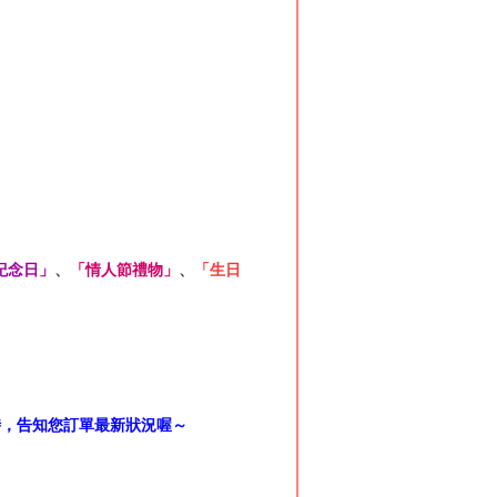
紀念日」
、
「情人節禮物」
、
「生日
時，告知您訂單最新狀況喔～