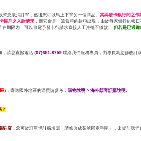
以幫您取消訂單，然後您可以馬上下單另一個商品。
其與發卡銀行間之作
卡帳戶之入款情形
，而它會是一筆負項的款項出現，由於每家銀行結帳日
且在期限內，可以致電予發卡行請求直接人工沖抵不繳款。
但若是已過繳
前，請您直撥電話
(07)651-8759
聯絡我們服務專員，由專員為您修改訂
區)
，寄送國外地區的運費請參考：
購物說明
>
海外顧客訂購說明
。
嗎？
場駐店
，您可於訂單備註欄填寫「請修改成某號固定手圍」，出貨前我們