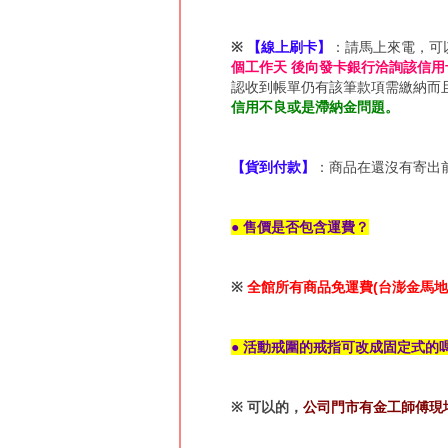
※
【線上刷卡】
：請馬上來電，可
個工作天 後向發卡銀行洽詢該信用
認收到帳單仍有該筆款項需繳納而
信用不良或是滯納金問題。
【貨到付款】
：商品在還沒有寄出
● 售價是否包含運費？
※
全館所有商品免運費(台澎金馬地
● 活動戒圍的戒指可改成固定式的
※
可以的，
公司門市有金工師傅現