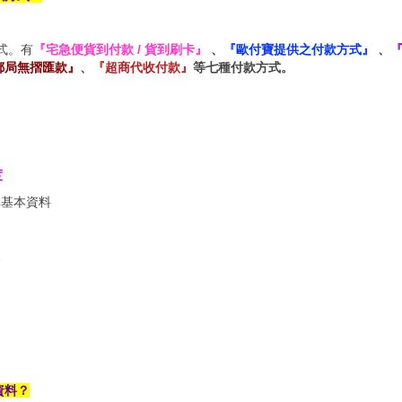
式。有
『宅急便貨到付款 / 貨到刷卡』
、
『歐付寶提供之付款方式』
、
『
郵局無摺匯款』
、
『超商代收付款』
等七種付款方式。
度
填基本資料
報
資料？