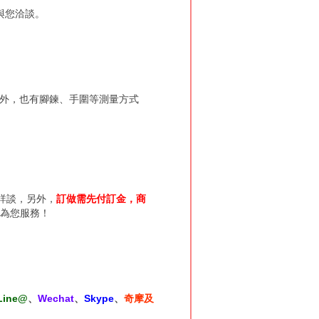
與您洽談。
量外，也有腳鍊、手圍等測量方式
詳談，另外，
訂做需先付訂金
，商
為您服務！
Line@
、
Wechat
、
Skype
、
奇摩及
。