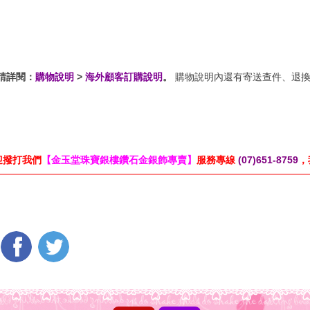
請詳閱：
購物說明
>
海外顧客訂購說明
。
購物說明內還有寄送查件、退換
迎撥打我們
【金玉堂珠寶銀樓鑽石金銀飾專賣】
服務專線
(07)651-8759
，