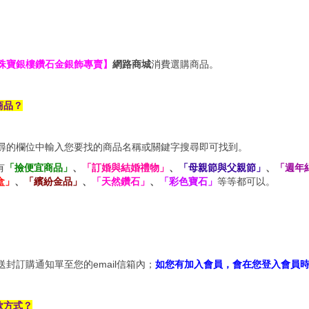
珠寶銀樓鑽石金銀飾專賣】
網路商城
消費選購商品。
商品？
尋的欄位中輸入您要找的商品名稱或關鍵字搜尋即可找到。
有
「撿便宜商品」
、
「訂婚與結婚禮物」
、
「母親節與父親節」
、
「週年
盒」
、
「繽紛金品」
、
「天然鑽石」
、
「彩色寶石」
等等都可以。
封訂購通知單至您的email信箱內；
如您有加入會員，會在您登入會員
款方式？