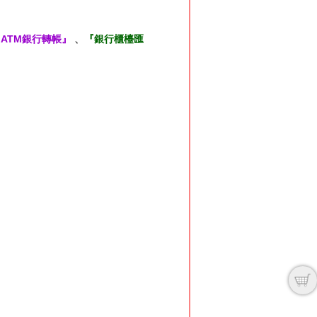
ATM銀行轉帳』
、
『銀行櫃檯匯