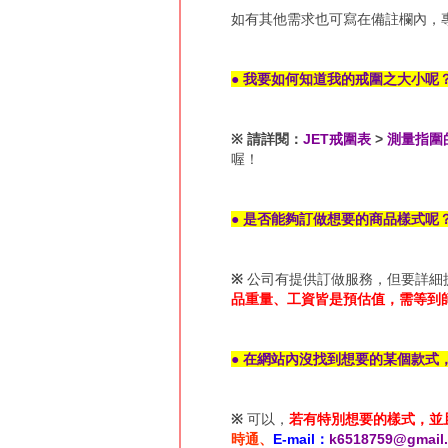
如有其他需求也可寫在備註欄內，
● 我要如何知道我的戒圍之大小呢
※
請詳閱：
JET戒圍表
>
測量指圍
喔！
● 是否能夠訂做想要的商品樣式呢
※
公司有提供訂做服務，但要詳細
品重量、工資皆是預估值，需等到
● 在網站內沒找到想要的某個款式
※
可以，
若有特別想要的樣式，並
時通、
E-mail：
k6518759@gmail