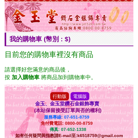
我的購物車 (幣別 : $)
目前您的購物車裡沒有商品
請選擇好您滿意的商品後，
按
加入購物車
將商品加到購物車中。
行動版
電腦版
金玉、金玉堂鑽石金銀飾專賣
(本站保留接受訂單與否的權利)
服務專線: 07-651-8759
免付費電話: 0800-00-8759
傳真: 07-652-1338
如有任何疑問與指教請E-mail至:k6518759@gmail.com