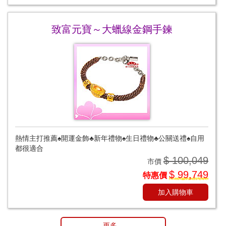
致富元寶～大蠟線金鋼手鍊
熱情主打推薦♠開運金飾♣新年禮物♠生日禮物♣公關送禮♠自用
都很適合
$ 100,049
市價
$ 99,749
特惠價
加入購物車
更多...