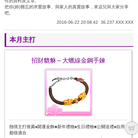
性的資料及文章。
把你(妳)難忘的求愛故事、與家人的真愛故事，來這兒與大家分享
吧。
2016-06-22 20:08:42
36.237.XXX.XXX
本月主打
招財貔貅～大蠟線金鋼手鍊
熱情主打推薦♠開運金飾♣新年禮物♠生日禮物♣公關送禮♠自用
都很適合