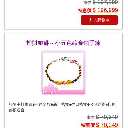
$ 197,299
市價
$ 196,999
特惠價
加入購物車
招財貔貅～小五色線金鋼手鍊
熱情主打推薦♠開運金飾♣新年禮物♠生日禮物♣公關送禮♠自用
都很適合
$ 70,649
市價
$ 70,349
特惠價