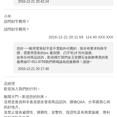
2016-12-21 20:42:24
小米
請問刻字費用？
請問刻字費用？
2016-12-21 20:11:59
114.40.XXX.XXX
您好~一般用電筆刻字是不需額外付費的，除非有要求特殊字
體，需要用雷射的(ex.書寫體、凸字等)才另外議價。
如有任何商品諮詢，歡迎撥打我們金玉堂鑽石金銀飾專賣的客
服專線07-651-8759我們將竭誠為您服務唷！謝謝~
2016-12-21 20:17:40
店經理
歡迎加入我們的行列～
敞開大門～歡迎您的到來～
這裡是會員和非會員朋友發表商品諮詢、購物Q&A、分享購買心得
的好地方。
並禁止發表威脅性、猥褻性、攻擊性、毀謗性及有商業版權、專利