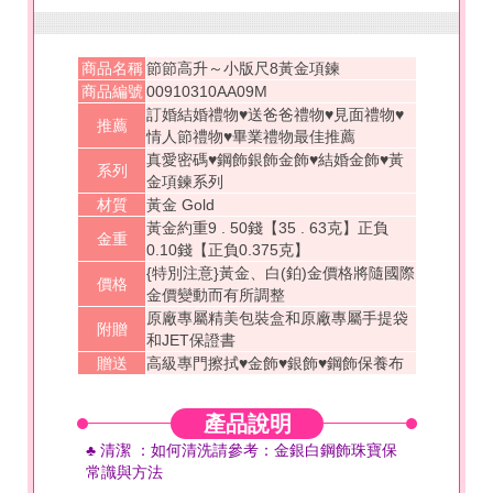
商品名稱
節節高升～小版尺8黃金項鍊
商品編號
00910310AA09M
訂婚結婚禮物♥送爸爸禮物♥見面禮物♥
推薦
情人節禮物♥畢業禮物最佳推薦
真愛密碼♥鋼飾銀飾金飾♥結婚金飾♥黃
系列
金項鍊系列
材質
黃金 Gold
黃金約重9 . 50錢【35 . 63克】正負
金重
0.10錢【正負0.375克】
{特別注意}黃金、白(鉑)金價格將隨國際
價格
金價變動而有所調整
原廠專屬精美包裝盒和原廠專屬手提袋
附贈
和JET保證書
贈送
高級專門擦拭♥金飾♥銀飾♥鋼飾保養布
產品說明
♣ 清潔
：如何
清洗
請參考
：金銀白鋼飾珠寶保
常識與方法