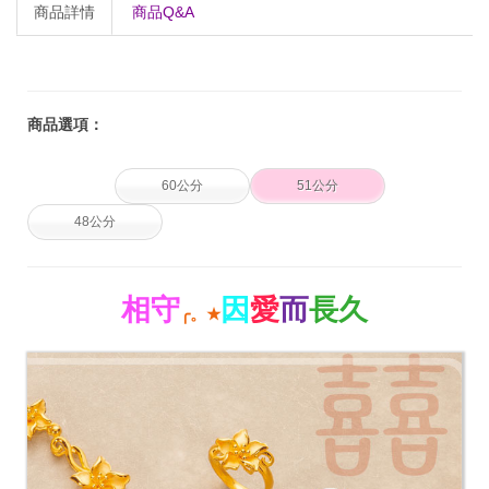
商品詳情
商品Q&A
商品選項：
60公分
51公分
48公分
相守
因
愛
而
長久
╭。
★