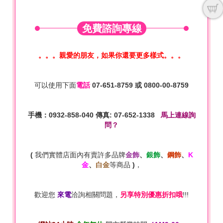
免費諮詢專線
。。。親愛的朋友，如果你還要更多樣式。。。
可以使用下面
電話
07-651-8759
或
0800-00-8759
手機：0932-858-040 傳真: 07-652-1338
馬上連線詢
問？
(
我們實體店面內有賣許多品牌
金飾
、
銀飾
、
鋼飾
、
K
金
、
白金
等商品
)
，
歡迎您
來電
洽詢相關問題，
另享特別優惠折扣哦
!!!