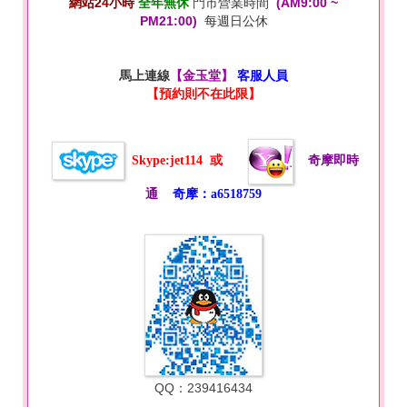
網站24小時
全年無休
門市營業時間
(AM9:00 ~
PM21:00)
每週日公休
馬上連線
【金玉堂】
客服人員
【預約則不在此限】
Skype:jet114
或
奇摩即時
通
奇摩：a6518759
QQ：239416434