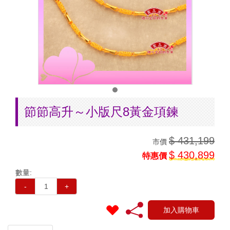
節節高升～小版尺8黃金項鍊
$ 431,199
市價
$ 430,899
特惠價
數量:
-
+
加入購物車