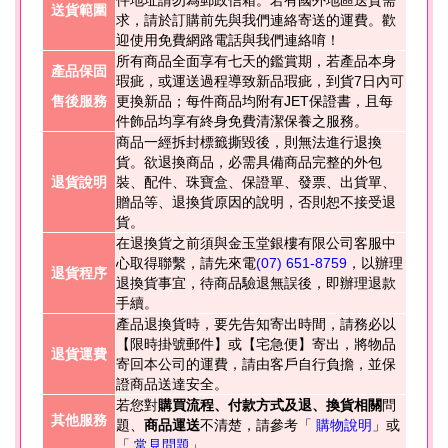
送貨範圍
求，請於訂購前先與我們連絡寄送的運費。歡
迎使用免費網路電話與我們連絡唷！
所有商品全面享有七天的鑑賞期，若產品本身
產品保固
瑕疵，或運送過程導致新品瑕疵，到貨7日內可
售後服務
更換新品；每件商品均附有JET保證書，且每
件飾品均享有終身免費清潔保養之服務。
商品一經拆封標籤撕毀後，則無法進行退換
貨。欲退換商品，必需具備商品完整的外包
退貨說明
裝、配件、珠寶盒、保證單、發票、出貨單、
贈品等、退換貨原因的說明，否則恕不接受退
貨。
在退換貨之前須與金玉堂銀樓有限公司客服中
心取得聯繫，請先來電
(07) 651-8759
，以辦理
退貨程序
退換貨事宜，待商品驗退無誤後，即辦理退款
手續。
產品退換貨時，要先告知寄出時間，請務必以
【限時掛號郵件】或【宅急便】寄出，將物品
退貨運費
寄回本公司的運費，請由客戶自行負擔，並保
證商品送達安全。
若您對
購買流程、付款方式及退、換貨相關
問
其他服務
題、
商品運送
不清楚，請參考「
購物說明
」或
「
常見問題
」。