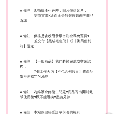
♣ 備註：因拍攝產生色差，圖片僅供參考，
需依實際K金白金金飾銀飾鋼飾等商品
為準
♣ 備註：價格是含稅附發票台澎金馬免運費♥
並交付【黑貓宅急便】或【郵局便利
箱】運送
♣ 備註：【一般商品】我們將於完成成交確認
後，
7個工作天內【不包含例假日】將產品
送至您指定的地點
♣ 備註：為維護金飾衛生問題♥商品寄出開封佩
帶使用後♥既不能退換♥盡請見諒
♣
備註：本站保留接受訂單與否的權利