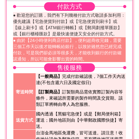
付款方式
● 歡迎您的訂購，我們有下列幾種付款方式敬請多加利用：
優先建議【宅急便貨到付款】或【宅急便貨到刷卡】或
【線上刷卡】或【ATM銀行轉帳】或【郵局劃撥單匯款】
或【銀行櫃檯匯款】是最快速便捷又安全的付款方式。
● 由於【24小時便利商店付款】，便利超商收完錢，需要
三個工作天以後才能轉帳給銀行，以致於雖然您已經完成
付款，可是我們卻必須等很多天，才能收到銀行的付款確
認通知，所以可能會影響出貨的時間。
售後服務
【一般商品】
完成付款確認後，7個工作天內送
達(不包含週六日及國定假日)
寄送時間
【訂製商品】
訂製類商品需依實際訂製內容等
條件，來確認所需要的製作時間及交貨期。該
類訂單將轉由專人為您服務。
國內透過【黑貓宅急便】或是【郵局便利箱】
送貨方式
運送；國外地區則由【中華郵政國際快捷】寄
送。
台澎金馬地區免運費，皆可送達。請注意！收
件地址請勿為郵政信箱。若有國外地區送貨需