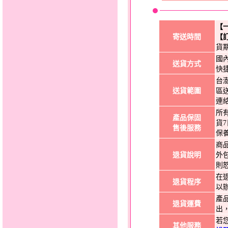
【
寄送時間
【
貨
國
送貨方式
快
台
送貨範圍
區
連
所
產品保固
貨
售後服務
保
商
退貨說明
外
則
在
退貨程序
以
產
退貨運費
出
若
其他服務