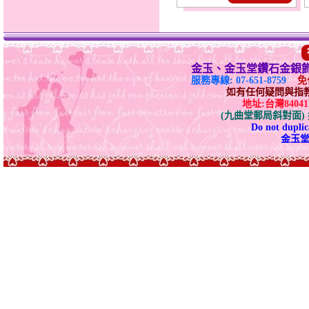
金玉、金玉堂鑽石金銀
服務專線: 07-651-8759
免付
如有任何疑問與指教請E-
地址:台灣840
(九曲堂郵局斜對面
Do not duplica
金玉堂