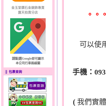
金玉堂鑽石金銀飾專賣
。。
露天拍賣分店
可以使
請點選Google
即可顯示
本公司行車路線圖
手機：0932-
包裹查詢
(
我們實