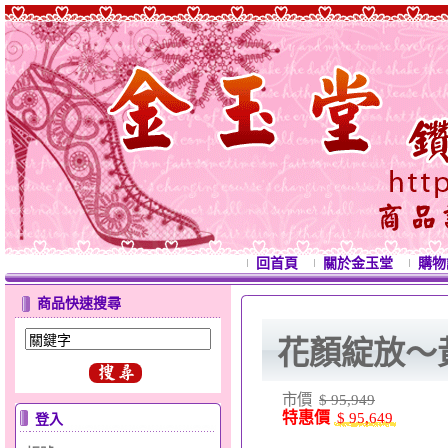
回首頁
關於金玉堂
購物
商品快速搜尋
花顏綻放～
市價
$ 95,949
特惠價
$ 95,649
登入