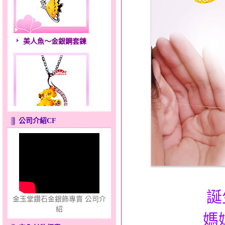
美人魚～金銀鋼套鍊
公司介紹CF
風中花語～金銀鋼套鍊
誕
金玉堂鑽石金銀飾專賣 公司介
紹
媽
只愛你～男黃金戒指