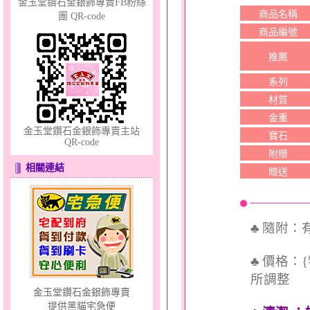
金玉堂鑽石金銀飾專賣FB粉絲
商品名稱
團 QR-code
商品編號
十字架～大黃金套鍊
推薦
系列
材質
金重
金玉堂鑽石金銀飾專賣主站
寶石
QR-code
附贈
羽翼～男銀鋼套鍊
相關連結
贈送
♣ 隨附
♣ 價格：
所調整
金玉堂鑽石金銀飾專賣
提供黑貓宅急便