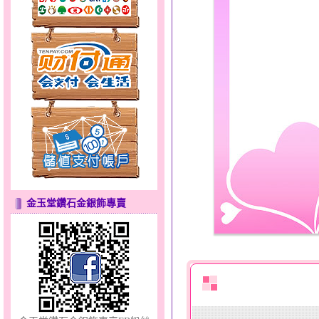
白鴿～黃金耳環
金玉堂鑽石金銀飾專賣
點亮愛情～黃金套鍊