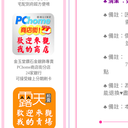
♣ 清潔
：
宅配到府超方便唷
♣ 備註
需依實
♣ 備註
並交付
♣ 備註
金玉堂鑽石金銀飾專賣
7個工
PChome商店街分店
點
24家銀行
可接受線上分期刷卡
♣ 備註
能退換♥
♣
備註：