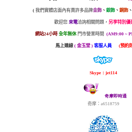
(
我們實體店面內有賣許多品牌
金飾
、
銀飾
、
鋼飾
歡迎您
來電
洽詢相關問題，
另享特別優
網站24小時
全年無休
門市營業時間
(AM9:00 ~ P
馬上連線
( 金玉堂 )
客服人員
(預約則
Skype：jet114
奇摩即時通
奇摩：a6518759