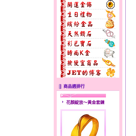
商品週排行
花顏綻放～黃金套鍊