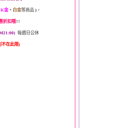
、
K金
、
白金
等商品
)
，
惠折扣哦
!!!
M21:00)
每週日公休
不在此限)