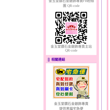
金玉堂鑽石金銀飾專賣FB粉絲
團 QR-code
幸福祈願～金銀鋼套鍊
金玉堂鑽石金銀飾專賣主站
QR-code
貓頭鷹～黃金耳環
相關連結
金玉堂鑽石金銀飾專賣
提供黑貓宅急便