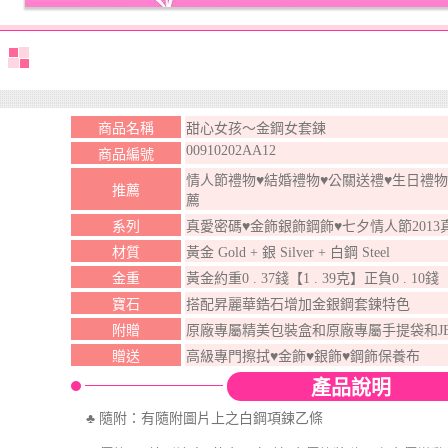
商品名稱
甜心女孩～金鋼女套鍊
00910202AA12
商品編號
情人節禮物♥結婚禮物♥公關送禮♥生日禮物
推薦
薦
系列
真愛密碼♥金飾銀飾鋼飾♥七夕情人節201
材質
黃金 Gold + 銀 Silver + 白鋼 Steel
金重
黃金約重0 . 37錢【1 . 39克】正負0 . 10錢
寶石
搭配昇麗華鋯石增加金銀鋼套鍊特色
附贈
原廠專屬精美包裝盒和原廠專屬手提袋和J
贈送
高級專門擦拭♥金飾♥銀飾♥鋼飾保養布
產品說明
♣ 隨附：有隨附圖片上之白鋼項鍊乙條