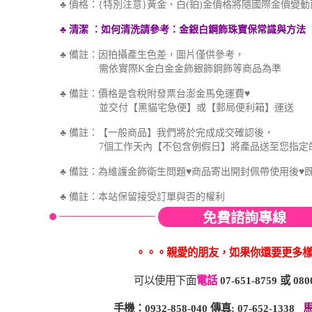
♣ 價格：{特別注意}黃金、白(鉑)金價格將隨國際金價變
♣ 清潔
：如何
清洗
請參考
：金銀白鋼飾珠寶保
常識與方法
♣ 備註：因拍攝產生色差，圖片僅供參考，
需依實際K金白金金飾銀飾鋼飾等商品為準
♣ 備註：價格是含稅附發票台澎金馬免運費♥
並交付【黑貓宅急便】或【郵局便利箱】運送
♣ 備註：【一般商品】我們將於完成成交確認後，
7個工作天內【不包含例假日】將產品送至您指定
♣ 備註：為維護金飾衛生問題♥商品寄出開封佩帶使用後♥
♣
備註：本站保留接受訂單與否的權利
免費諮詢專線
。。。親愛的朋友，如果你還要更多
可以使用下面
電話
07-651-8759
或
080
手機：0932-858-040 傳真: 07-652-1338