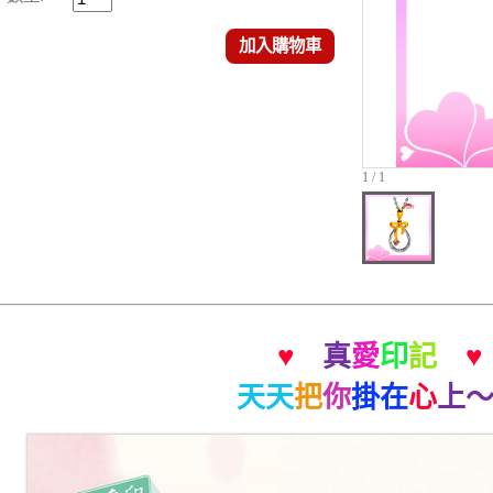
加入購物車
1 / 1
♥
真
愛
印
記
♥
天天
把
你
掛在
心
上