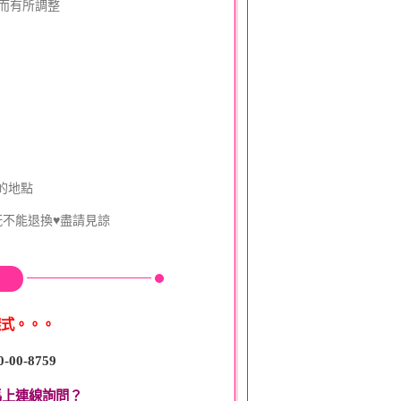
動而有所調整
的地點
既不能退換♥盡請見諒
樣式。。。
0-00-8759
馬上連線詢問？