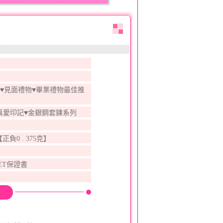
♥見面禮物♥畢業禮物最佳推
3真愛印記♥金銀鋼套鍊系列
【正負0 . 375克】
ET保證書