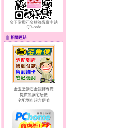
金玉堂鑽石金銀飾專賣主站
QR-code
幸福溫暖～金銀鋼套鍊
相關連結
金玉堂鑽石金銀飾專賣
夢想幸福～男黃金戒指
提供黑貓宅急便
宅配到府超方便唷