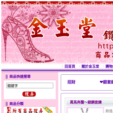
回首頁
關於金玉堂
購物
商品快速搜尋
招財 ❤銀套鍊
西洋情
萬馬奔騰～銀鋼套鍊
商品分類
熱情