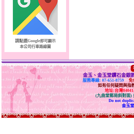
請點選Google
即可顯示
本公司行車路線圖
金玉、金玉堂鑽石金銀
服務專線: 07-651-8759
免付
如有任何疑問與指教請E-
地址:台灣840
(九曲堂郵局斜對面
Do not duplica
金玉堂