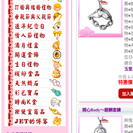
薦♠
飾♠
物♠
物♣
禮♠
物♣
禮♠
物♣
飾♠
念日
適合 
玉堂
市價
$ 
特惠價
加入
開心Rody～銀鋼套鍊
熱情
薦♠
飾♠