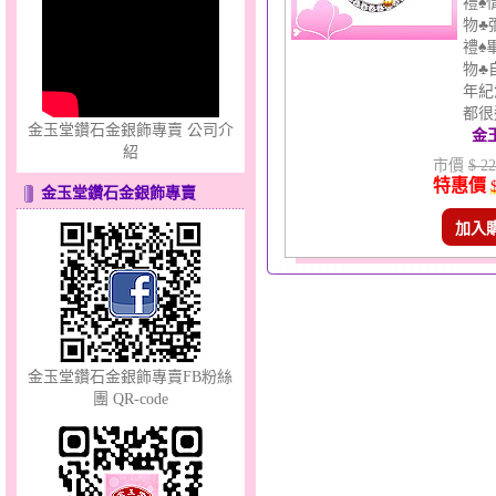
禮♠
聽見愛～女金鋼手鍊
物♣
禮♠
物♣
年紀
都很適
金玉堂鑽石金銀飾專賣 公司介
金
紹
市價
$ 22
特惠價
金玉堂鑽石金銀飾專賣
點亮愛情～黃金套鍊
加入
金玉堂鑽石金銀飾專賣FB粉絲
團 QR-code
錦繡龍鳳～黃金耳環