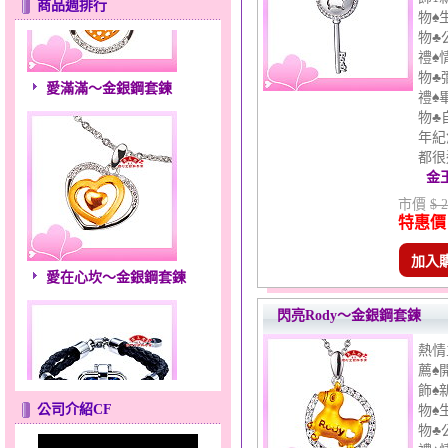
商品週排行
物♠
物♣
禮♠
愛滿滿～金銀鋼套鍊
物♣
禮♠
物♣
年紀
都很適
金
市價
$ 
特惠價
加入
愛在心坎～金銀鋼套鍊
閃亮Rody～金銀鋼套鍊
熱情
薦♠
飾♠
公司介紹CF
物♠
物♣