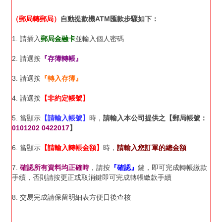
（郵局轉郵局）
自動提款機ATM匯款步驟如下：
1. 請插入
郵局金融卡
並輸入個人密碼
2. 請選按
『存簿轉帳』
3. 請選按
『轉入存簿』
4. 請選按
【非約定帳號】
5. 當顯示
【請輸入帳號】
時，
請輸入本公司提供之【郵局帳號：
0101202 0422017
】
6. 當顯示
【請輸入轉帳金額】
時，
請輸入您訂單的總金額
7.
確認所有資料均正確時
，請按
『確認』
鍵，即可完成轉帳繳款
手續，否則請按更正或取消鍵即可完成轉帳繳款手續
8. 交易完成請保留明細表方便日後查核