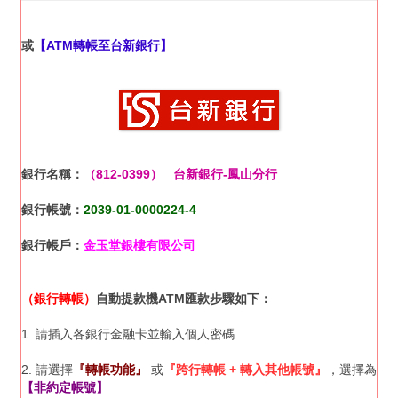
或
【ATM轉帳至台新銀行】
銀行名稱：
（812-0399） 台新銀行-鳳山分行
銀行帳號：
2039-01-0000224-4
銀行帳戶：
金玉堂銀樓有限公司
（銀行轉帳）
自動提款機ATM匯款步驟如下：
1. 請插入各銀行金融卡並輸入個人密碼
2. 請選擇
『轉帳功能』
或
『跨行轉帳 + 轉入其他帳號』
，選擇為
【非約定帳號】