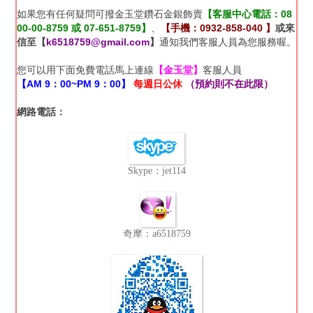
如果您有任何疑問可撥金玉堂鑽石金銀飾賣
【客服中心電話：08
00-00-8759 或 07-651-8759】
、
【手機：0932-858-040 】
或來
信至【
k6518759@gmail.com
】
通知我們客服人員為您服務喔。
您可以用下面免費電話馬上連線
【金玉堂】
客服人員
【AM 9：00~PM 9：00】
每週日公休
（預約則不在此限）
網路電話：
Skype：jet114
奇摩：a6518759