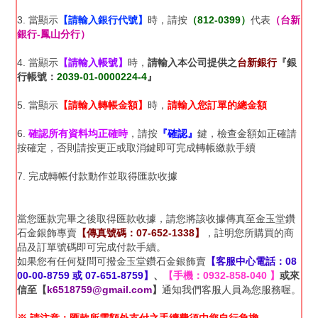
3. 當顯示
【請輸入銀行代號】
時，請按
（812-0399）
代表
（台新
銀行-鳳山分行）
4. 當顯示
【請輸入帳號】
時，
請輸入本公司提供之
台新銀行
『銀
行帳號：
2039-01-0000224-4
』
5. 當顯示
【請輸入轉帳金額】
時，
請輸入您訂單的總金額
6.
確認所有資料均正確時
，請按
『確認』
鍵，檢查金額如正確請
按確定，否則請按更正或取消鍵即可完成轉帳繳款手續
7. 完成轉帳付款動作並取得匯款收據
當您匯款完畢之後取得匯款收據，請您將該收據傳真至金玉堂鑽
石金銀飾專賣
【傳真號碼：07-652-1338】
，註明您所購買的商
品及訂單號碼即可完成付款手續。
如果您有任何疑問可撥金玉堂鑽石金銀飾賣
【客服中心電話：08
00-00-8759 或 07-651-8759】
、
【手機：0932-858-040 】
或來
信至【
k6518759@gmail.com
】
通知我們客服人員為您服務喔。
※ 請注意：匯款所需額外支付之手續費須由您自行負擔。