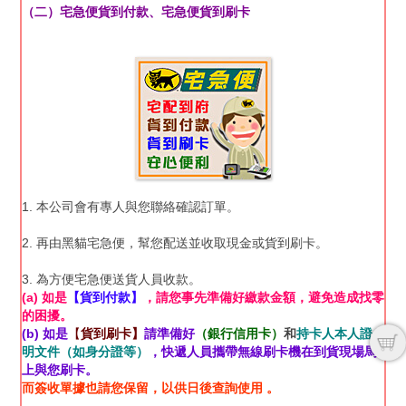
（二）宅急便貨到付款、宅急便貨到刷卡
1. 本公司會有專人與您聯絡確認訂單。
2. 再由黑貓宅急便，幫您配送並收取現金或貨到刷卡。
3. 為方便宅急便送貨人員收款。
(a) 如是
【貨到付款】
，請您事先準備好繳款金額，避免造成找零
的困擾。
(b) 如是
【
貨到刷卡】
請準備好
（銀行信用卡）
和
持卡人本人證
明文件（如身分證等）
，快遞人員攜帶無線刷卡機在到貨現場馬
上與您刷卡。
而簽收單據也請您保留，以供日後查詢使用 。