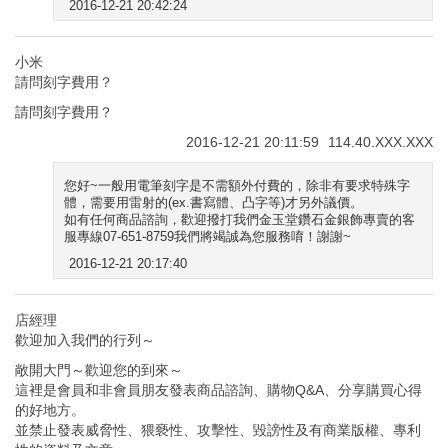
2016-12-21 20:42:24
小米
請問刻字費用？
請問刻字費用？
2016-12-21 20:11:59
114.40.XXX.XXX
您好~一般用電筆刻字是不需額外付費的，除非有要求特殊字
體，需要用雷射的(ex.書寫體、凸字等)才另外議價。
如有任何商品諮詢，歡迎撥打我們金玉堂鑽石金銀飾專賣的客
服專線07-651-8759我們將竭誠為您服務唷！謝謝~
2016-12-21 20:17:40
店經理
歡迎加入我們的行列～
敞開大門～歡迎您的到來～
這裡是會員和非會員朋友發表商品諮詢、購物Q&A、分享購買心得
的好地方。
並禁止發表威脅性、猥褻性、攻擊性、毀謗性及有商業版權、專利