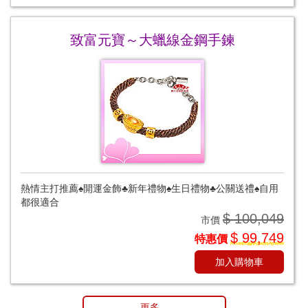
致富元寶～大蠟線金鋼手鍊
熱情主打推薦♠開運金飾♣新年禮物♠生日禮物♣公關送禮♠自用
都很適合
$ 100,049
市價
$ 99,749
特惠價
加入購物車
更多...