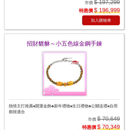
$ 197,299
市價
$ 196,999
特惠價
加入購物車
招財貔貅～小五色線金鋼手鍊
熱情主打推薦♠開運金飾♣新年禮物♠生日禮物♣公關送禮♠自用
都很適合
$ 70,649
市價
$ 70,349
特惠價