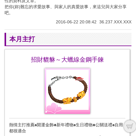
性的資料及文章。
把你(妳)難忘的求愛故事、與家人的真愛故事，來這兒與大家分享
吧。
2016-06-22 20:08:42
36.237.XXX.XXX
本月主打
招財貔貅～大蠟線金鋼手鍊
熱情主打推薦♠開運金飾♣新年禮物♠生日禮物♣公關送禮♠自用
都很適合