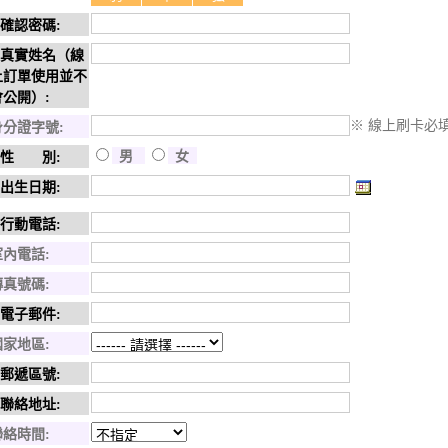
* 確認密碼:
上訂單使用並不
會公開）:
※ 線上刷卡必
身分證字號:
男
女
* 性 別:
* 出生日期:
* 行動電話:
室內電話:
傳真號碼:
* 電子郵件:
國家地區:
* 郵遞區號:
* 聯絡地址:
聯絡時間: