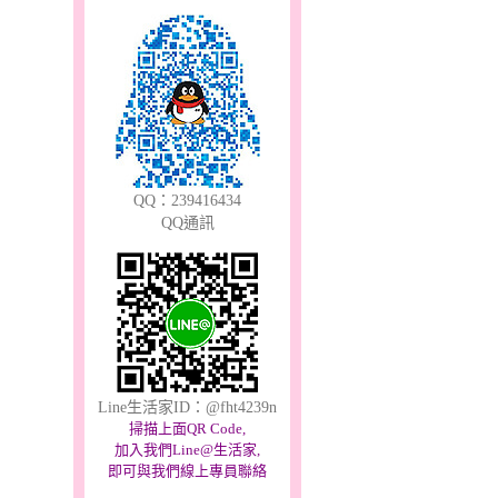
寶石中英文名稱對照
表
QQ：239416434
QQ通訊
本日金價
常見問題
購物說明
海外顧客訂購說明
Line生活家ID：@fht4239n
掃描上面QR Code,
加入我們Line@生活家,
購物流程說明
即可與我們線上專員聯絡