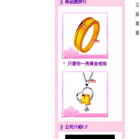
商品週排行
只愛你～男黃金戒指
心之舞～金銀鋼套鍊
公司介紹CF