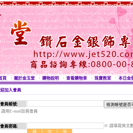
首頁
關於金玉堂
購物說明
查看購物車
珠寶教室
本日金
歡迎加入會員
* 會員帳號:
 請用E-mail註冊會員
※ 請填寫英文
* 會員密碼:
弱
中
強