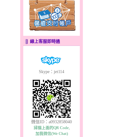
線上客服即時通
Skype：jet114
微信ID：a0932858040
掃描上面的QR Code,
加我微信(We Chat)