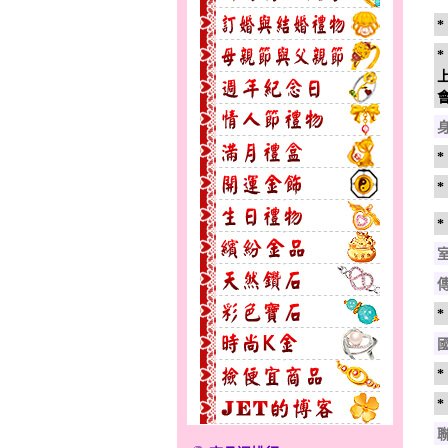
* 真實姓名（線
無限之愛～男黃金戒指
花顏綻放～黃金套鍊