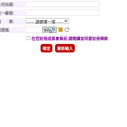
公司抬頭:
統一編號:
職 業:
驗證碼
:
在您註冊成爲會員前,請閲讀並同意註冊條款